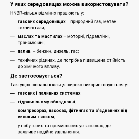
У яких середовищах можна використовувати?
HNBR-кільця відмінно працюють у:
газових середовищах
– природний газ, метан,
технічні гази;
маслах та мастилах
– моторні, гідравлічні,
трансмісійні;
паливі
– бензин, дизель, гас;
технічних рідинах, де потрібна підвищена стійкість
до хімічного впливу.
Де застосовується?
Такі ущільнювальні кільця широко використовуються у:
газових і паливних системах
,
гідравлічному обладнанні
,
компресорах, насосах, фітингах та з’єднаннях під
високим тиском
,
у побутових та промислових установках, де
важливе надійне ущільнення.