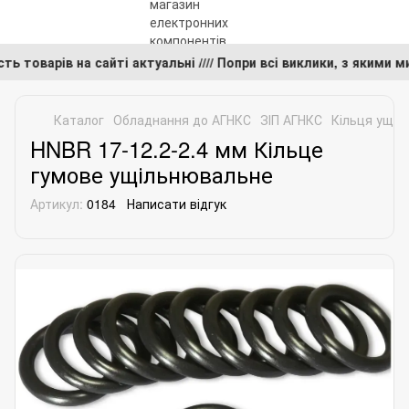
ість товарів на сайті актуальні //// Попри всі виклики, з яки
Каталог
Обладнання до АГНКС
ЗІП АГНКС
Кільця ущіл
HNBR 17-12.2-2.4 мм Кільце
гумове ущільнювальне
Артикул:
0184
Написати відгук