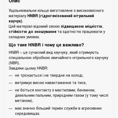
Опис
Ущільнювальне кільце виготовлене з високоякісного
матеріалу
HNBR (гідрогенізований нітрильний
каучук)
.
Цей матеріал відомий своєю
підвищеною міцністю
,
стійкістю до зношування
та здатністю працювати у
складних умовах.
Що таке HNBR і чому це важливо?
HNBR – це сучасний вид каучуку, який отримують
спеціальною обробкою звичайного нітрильного каучуку
(NBR).
Завдяки цьому HNBR:
не тріскається і не твердне на холоді,
витримує високі навантаження та тиск,
не боїться контакту з мастилами, бензином,
дизельним пальним, природним газом (у тому числі
метаном),
має значно більший термін служби в агресивних
середовищах.