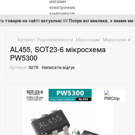
сть товарів на сайті актуальні //// Попри всі виклики, з яким
Каталог
Радіокомпоненти
Мікросхеми
Мікросхеми імп
AL455, SOT23-6 мікросхема
PW5300
Артикул:
9278
Написати відгук