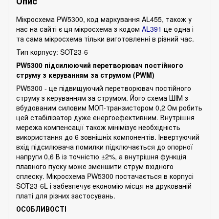
Опис
Мікросхема PW5300, код маркування AL455, також у
нас на сайті є ця мікросхема з кодом
AL391
це одна і
та сама мікросхема тільки виготовленні в різний час.
Тип корпусу: SOT23-6
PW5300 підсилюючий перетворювач постійного
струму з керуванням за струмом (PWM)
PW5300 - це підвищуючий перетворювач постійного
струму з керуванням за струмом. Його схема ШІМ з
вбудованим силовим МОП-транзистором 0,2 Ом робить
цей стабілізатор дуже енергоефективним. Внутрішня
мережа компенсації також мінімізує необхідність
використання до 6 зовнішніх компонентів. Інвертуючий
вхід підсилювача помилки підключається до опорної
напруги 0,6 В із точністю ±2%, а внутрішня функція
плавного пуску може зменшити струм вхідного
сплеску. Мікросхема PW5300 постачається в корпусі
SOT23-6L і забезпечує економію місця на друкованій
платі для різних застосувань.
ОСОБЛИВОСТІ