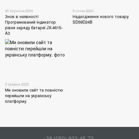
30 березня 2024
5 січня 2024
Знов в наявності
Надходження нового товару
Програмований індикатор
SD59D24B
рівня заряду батареї JX-4615-
A3
3 травня 2023
Ми оновили сайт та повністю
перейшли на украінську
платформу.
+38 (050) 922-45-72