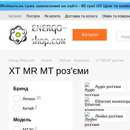
Перейти до основного контенту
на сума замовлення на сайті - 80 грн! ///// Ціни та наявність 
Каталог
Послуги
Як купити
Доставка та оплата
Обмін та повер
Каталог
Energo-Shop.com
Каталог
Роз'єми - Конектори
XT MR MT роз'єми
XT MR MT роз'єми
Аудіо роз'єми
Бренд
25
Amass
Ethernet конекто
2
Китай
Лінійні роз'єми
Модель
2
MT30