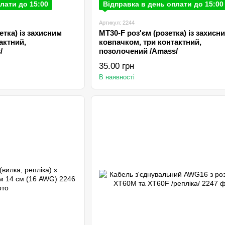
лати до 15:00
Відправка в день оплати до 15:00
Артикул: 2244
етка) із захисним
MT30-F роз'єм (розетка) із захисн
актний,
ковпачком, три контактний,
/
позолочений /Amаss/
35.00 грн
В наявності