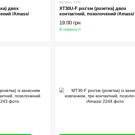
Артикул: 2241
ка) двох
XT30U-F роз'єм (розетка) двох
ений /Amаss/
контактний, позолочений /Amаss/
19.00 грн
В наявності