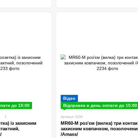
Відео
лати до 15:00
Відправка в день оплати до 15:00
1
Артикул: 2234
тка) із захисним
MR60-M роз'єм (вилка) три контак
тактний,
захисним ковпачком, позолочени
/
/Amаss/