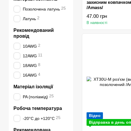
захисним ковпачком
/Amаss/
25
Позолочена латунь
47.00 грн
2
Латунь
В наявності
Рекомендований
провід
2
10AWG
11
12AWG
8
18AWG
4
16AWG
Матеріал ізоляції
25
PA (поліамід)
Робоча температура
Відео
25
-20°C до +120°C
Відправка в день оп
Рекомендована