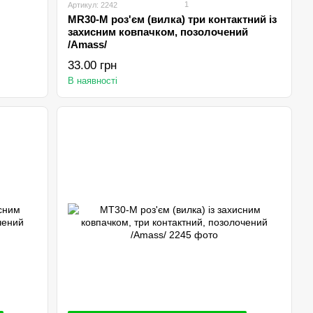
1
Артикул: 2242
MR30-M роз'єм (вилка) три контактний із
захисним ковпачком, позолочений
/Amаss/
33.00 грн
В наявності