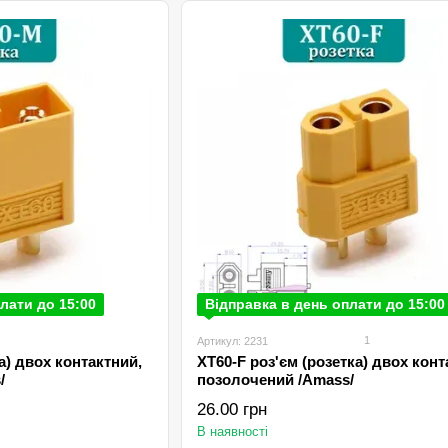
лати до 15:00
Відправка в день оплати до 15:00
1
Артикул: 2231
а) двох контактний,
XT60-F роз'єм (розетка) двох конт
/
позолочений /Amаss/
26.00 грн
В наявності