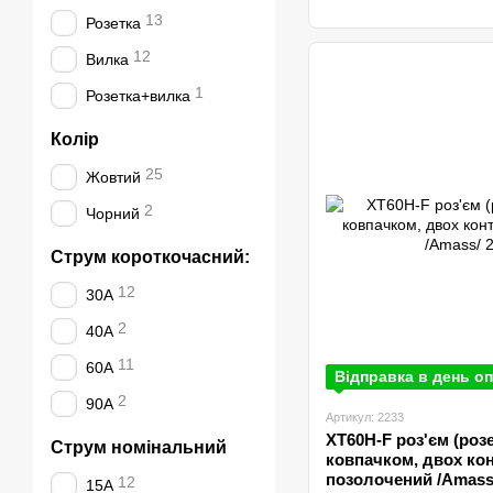
13
Розетка
12
Вилка
1
Розетка+вилка
Колір
25
Жовтий
2
Чорний
Струм короткочасний:
12
30А
2
40А
11
60А
Відправка в день оп
2
90А
Артикул: 2233
XT60H-F роз'єм (розе
Струм номінальний
ковпачком, двох кон
позолочений /Amаss
12
15А