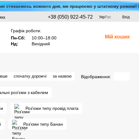
 стикаємось кожного дня, ми працюємо у штатному режимі! Відпра
+38 (050) 922-45-72
Укр
Рус
Вхід
жка
Графік роботи:
Мій кошик
Пн-Сб:
10:00–18:00
Нд:
Вихідний
евше
спочатку дорожчі
за назвою
Відображення:
льні роз'єми з кабелем
ми
Роз'єми типу провід плата
і
Роз'єми типу Банан