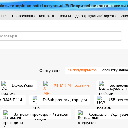
товарів на сайті актуальні //// Попри всі виклики, з якими ми
нення
Про компанію
Контакти
Новини
Договір публічної оферти
Зни
за популярністю
спочатку деш
Сортування:
DC-роз'єми
XT MR MT роз'єми
Балансува
ри RJ45 RJ14
D-Sub роз'єми, корпуси
USB роз'є
Затискачі крокодили / гачкові
Коаксіальні з'єднувач