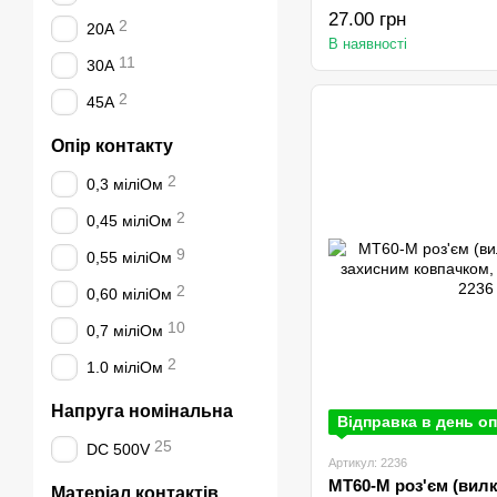
27.00 грн
2
20А
В наявності
11
30А
2
45А
Опір контакту
2
0,3 міліОм
2
0,45 міліОм
9
0,55 міліОм
2
0,60 міліОм
10
0,7 міліОм
2
1.0 міліОм
Напруга номінальна
Відправка в день оп
25
DC 500V
Артикул: 2236
MT60-M роз'єм (вилк
Матеріал контактів