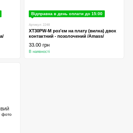
Відправка в день оплати до 15:00
Артикул: 2248
XT30PW-M роз'єм на плату (вилка) двох
а/
контактний - позолочений /Amаss/
33.00 грн
В наявності