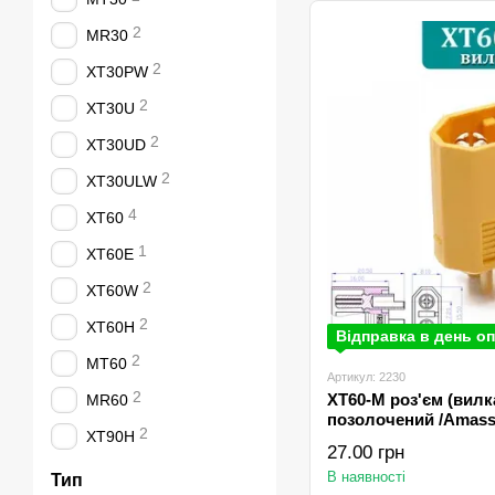
2
MR30
2
XT30PW
2
XT30U
2
XT30UD
2
XT30ULW
4
XT60
1
XT60E
2
XT60W
2
XT60H
Відправка в день оп
2
MT60
Артикул: 2230
2
XT60-M роз'єм (вилк
MR60
позолочений /Amаss
2
XT90H
27.00 грн
В наявності
Тип