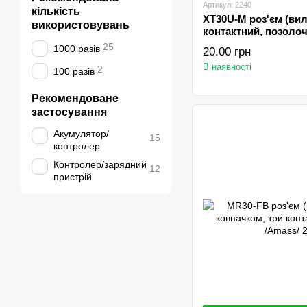
Артикул: 2240
кількість
XT30U-M роз'єм (вил
використовувань
контактний, позолоч
25
1000 разів
20.00 грн
В наявності
2
100 разів
Рекомендоване
застосування
Акумулятор/
15
контролер
Контролер/зарядний
12
пристрій