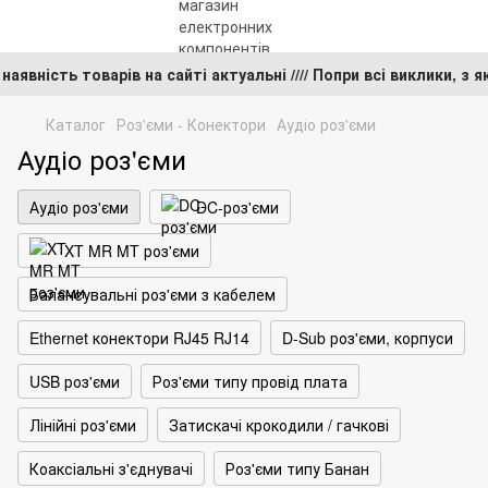
 та наявність товарів на сайті актуальні //// Попри всі викли
Каталог
Роз'єми - Конектори
Аудіо роз'єми
Аудіо роз'єми
Аудіо роз'єми
DC-роз'єми
XT MR MT роз'єми
Балансувальні роз'єми з кабелем
Ethernet конектори RJ45 RJ14
D-Sub роз'єми, корпуси
USB роз'єми
Роз'єми типу провід плата
Лінійні роз'єми
Затискачі крокодили / гачкові
Коаксіальні з'єднувачі
Роз'єми типу Банан