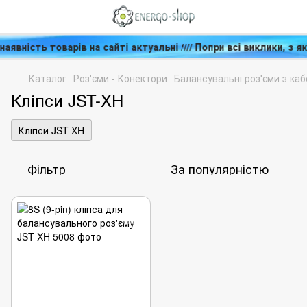
 та наявність товарів на сайті актуальні //// Попри всі викли
Каталог
Роз'єми - Конектори
Балансувальні роз'єми з ка
Кліпси JST-XH
Кліпси JST-XH
Фільтр
За популярністю