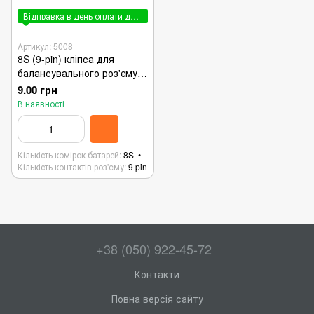
Відправка в день оплати до 15:00
Артикул: 5008
8S (9-pin) кліпса для
балансувального роз'єму
JST-XH
9.00 грн
В наявності
Кількість комірок батарей
8S
Кількість контактів роз'єму
9 pin
+38 (050) 922-45-72
Контакти
Повна версія сайту