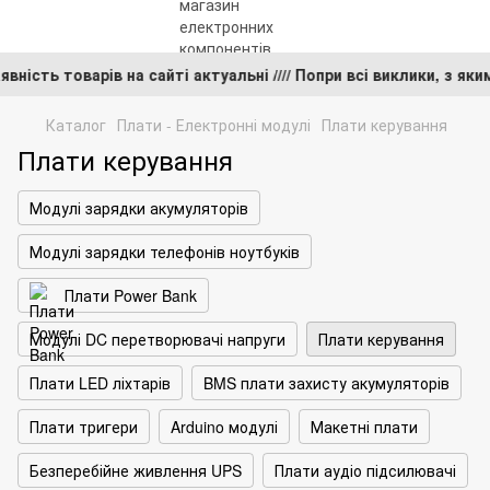
а наявність товарів на сайті актуальні //// Попри всі виклики
Каталог
Плати - Електронні модулі
Плати керування
Плати керування
Модулі зарядки акумуляторів
Модулі зарядки телефонів ноутбуків
Плати Power Bank
Модулі DC перетворювачі напруги
Плати керування
Плати LED ліхтарів
BMS плати захисту акумуляторів
Плати тригери
Arduino модулі
Макетні плати
Безперебійне живлення UPS
Плати аудіо підсилювачі