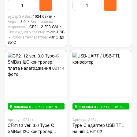
Буфер SMBus
1024 байти
Версія
3.0
Встановлена
мікросхема
CP2112-F03-GM
Тип вхідного роз'єму
micro-USB
Робоча температура
-40°C до
85°C
Відправка в день оплати до 15:00
Відправка в день оплати до 15:00
Артикул: 02114
Артикул: 2104
CP2112 ver. 3.0 Type-C
Type-C адаптер USB-TTL
SMBus I2C контролер,
на чіпі CP2102