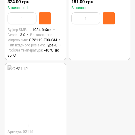
плата налагодження
324.00 грн
191.00 грн
В наявності
В наявності
Буфер SMBus
1024 байти
Версія
3.0
Встановлена
мікросхема
CP2112-F03-GM
Тип вхідного роз'єму
Type-C
Робоча температура
-40°C до
85°C
1
Артикул: 02115