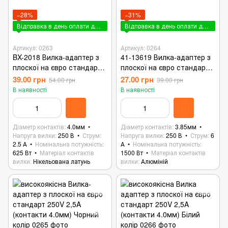
−28%
−31%
Відправка в день оплати до 15:00
Відправка в день оплати до 15:00
Артикул: 0263
Артикул: 0264
BX-2018 Вилка-адаптер з
41-13619 Вилка-адаптер з
плоскої на євро стандарт
плоскої на євро стандарт
250V 2,5A (контакти 4.0мм)
250V 6A (контакти 3.85мм)
39.00 грн
27.00 грн
54.00 грн
39.00 грн
В наявності
В наявності
Діаметр контактів
4.0мм
Діаметр контактів
3.85мм
Напруга вилки
250 В
Струм
Напруга вилки
250 В
Струм
6
2.5 А
Номінальна потужність
А
Номінальна потужність
625 Вт
Матеріал контактів
1500 Вт
Матеріал контактів
вилки
Нікельована латунь
вилки
Алюміній