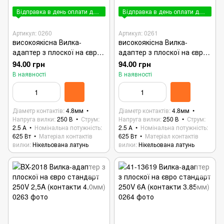
Відправка в день оплати до 15:00
Відправка в день оплати до 15:00
Артикул: 0260
Артикул: 0261
високоякісна Вилка-
високоякісна Вилка-
адаптер з плоскої на євро
адаптер з плоскої на євро
стандарт 250V 2,5A
стандарт 250V 2,5A
94.00 грн
94.00 грн
(потовщені контакти
(потовщені контакти
В наявності
В наявності
4.8мм) Чорний колір
4.8мм) Білий колір
Діаметр контактів
4.8мм
Діаметр контактів
4.8мм
Напруга вилки
250 В
Струм
Напруга вилки
250 В
Струм
2.5 А
Номінальна потужність
2.5 А
Номінальна потужність
625 Вт
Матеріал контактів
625 Вт
Матеріал контактів
вилки
Нікельована латунь
вилки
Нікельована латунь