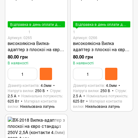
Відправка в день оплати до 15:00
Відправка в день оплати до 15:00
1
1
Артикул: 0265
Артикул: 0266
високоякісна Вилка-
високоякісна Вилка
адаптер з плоскої на євро
адаптер з плоскої на євро
стандарт 250V 2,5A
стандарт 250V 2,5A
80.00 грн
80.00 грн
(контакти 4.0мм) Чорний
(контакти 4.0мм) Білий
В наявності
В наявності
колір
колір
Діаметр контактів
4.0мм
Діаметр контактів
4.0мм
Напруга вилки
250 В
Струм
Напруга вилки
250 В
Струм
2.5 А
Номінальна потужність
2.5 А
Номінальна потужність
625 Вт
Матеріал контактів
625 Вт
Матеріал контактів
вилки
Нікельована латунь
вилки
Нікельована латунь