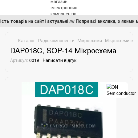
вність товарів на сайті актуальні //// Попри всі виклики, з як
Каталог
Радіокомпоненти
Мікросхеми
Мікросхеми імп
DAP018C, SOP-14 Мікросхема
Артикул:
0019
Написати відгук