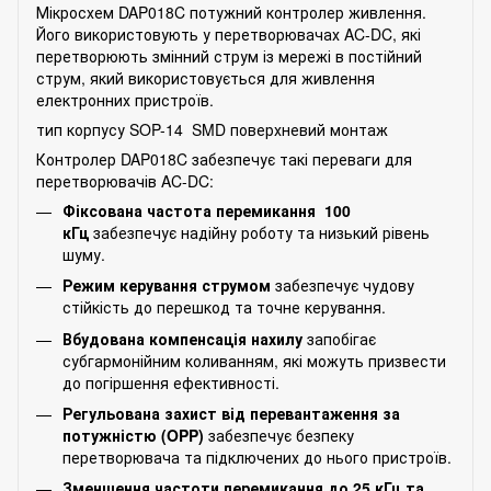
Мікросхем DAP018C потужний контролер живлення.
Його використовують у перетворювачах AC-DC, які
перетворюють змінний струм із мережі в постійний
струм, який використовується для живлення
електронних пристроїв.
тип корпусу SOP-14 SMD поверхневий монтаж
Контролер DAP018C забезпечує такі переваги для
перетворювачів AC-DC:
Фіксована частота перемикання 100
кГц
забезпечує надійну роботу та низький рівень
шуму.
Режим керування струмом
забезпечує чудову
стійкість до перешкод та точне керування.
Вбудована компенсація нахилу
запобігає
субгармонійним коливанням, які можуть призвести
до погіршення ефективності.
Регульована захист від перевантаження за
потужністю (OPP)
забезпечує безпеку
перетворювача та підключених до нього пристроїв.
Зменшення частоти перемикання до 25 кГц та