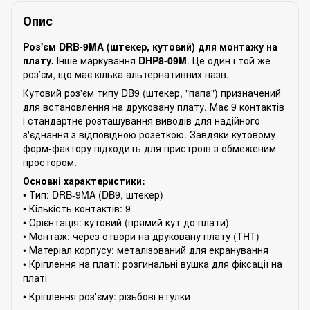
Опис
Роз'єм DRB-9MA (штекер, кутовий) для монтажу на
плату.
Інше маркування
DHP8-09M
. Це один і той же
роз’єм, що має кілька альтернативних назв.
Кутовий роз'єм типу DB9 (штекер, "папа") призначений
для встановлення на друковану плату. Має 9 контактів
і стандартне розташування виводів для надійного
з'єднання з відповідною розеткою. Завдяки кутовому
форм-фактору підходить для пристроїв з обмеженим
простором.
Основні характеристики:
• Тип: DRB-9MA (DB9, штекер)
• Кількість контактів: 9
• Орієнтація: кутовий (прямий кут до плати)
• Монтаж: через отвори на друковану плату (THT)
• Матеріал корпусу: металізований для екранування
• Кріплення на платі: розгинальні вушка для фіксації на
платі
• Кріплення роз'єму: різьбові втулки