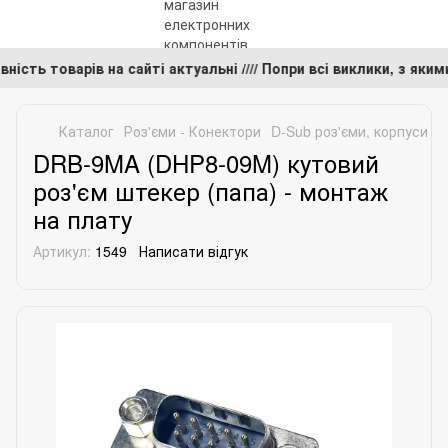
аявність товарів на сайті актуальні //// Попри всі виклики, з
Каталог
Роз'єми - Конектори
D-Sub роз'єми, корпуси
D
DRB-9MA (DHP8-09M) кутовий
роз'єм штекер (папа) - монтаж
на плату
Артикул:
1549
Написати відгук