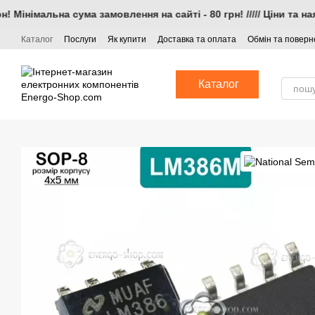
Перейти до основного контенту
Мінімальна сума замовлення на сайті - 80 грн! ///// Ціни та н
Каталог
Послуги
Як купити
Доставка та оплата
Обмін та повер
Каталог