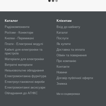
Каталог
Клієнтам
Радіокомпоненти
Вхід до кабінету
Роз'єми - Конектори
Каталог
Кнопки - Перемикачі
Послуги
Плати - Електронні модулі
Як купити
Кабелі для електроніки та
Доставка та оплата
пристроїв
Обмін та повернення
Матеріали для електроніки
Про компанію
Витратні матеріали
Контакти
Низьковольтне обладнання
Новини
Електромонтажна фурнітура
Договір публічної оферти
Електроустановочні вироби
Знижка
Електромонтажні аксесуари
Обладнання до АГНКС
Ми в соцмережах