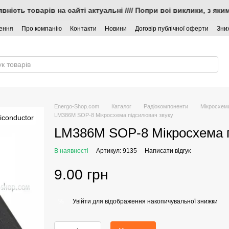
аявність товарів на сайті актуальні //// Попри всі виклики, з 
нення
Про компанію
Контакти
Новини
Договір публічної оферти
Зни
Energo-Shop.com
Каталог
Радіокомпоненти
Мікросхем
LM386M SOP-8 Мікросхема підсилювач звуку
LM386M SOP-8 Мікросхема п
В наявності
Артикул: 9135
Написати відгук
9.00 грн
Увійти
для відображення накопичувальної знижки
%