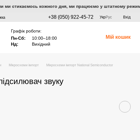
якими ми стикаємось кожного дня, ми працюємо у штатному режим
+38 (050) 922-45-72
Укр
Рус
Вхід
жка
Графік роботи:
Мій кошик
Пн-Сб:
10:00–18:00
Нд:
Вихідний
и
Мікросхеми імпорт
Мікросхеми імпорт National Semiconductor
ідсилювач звуку