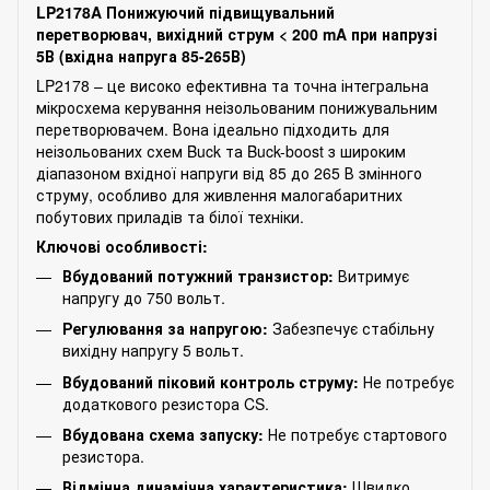
LP2178A Понижуючий підвищувальний
перетворювач, вихідний струм < 200 mA при напрузі
5В (вхідна напруга 85-265В)
LP2178 – це високо ефективна та точна інтегральна
мікросхема керування неізольованим понижувальним
перетворювачем. Вона ідеально підходить для
неізольованих схем Buck та Buck-boost з широким
діапазоном вхідної напруги від 85 до 265 В змінного
струму, особливо для живлення малогабаритних
побутових приладів та білої техніки.
Ключові особливості:
Вбудований потужний транзистор:
Витримує
напругу до 750 вольт.
Регулювання за напругою:
Забезпечує стабільну
вихідну напругу 5 вольт.
Вбудований піковий контроль струму:
Не потребує
додаткового резистора CS.
Вбудована схема запуску:
Не потребує стартового
резистора.
Відмінна динамічна характеристика:
Швидко