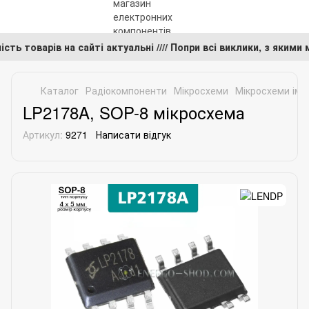
вність товарів на сайті актуальні //// Попри всі виклики, з я
Каталог
Радіокомпоненти
Мікросхеми
Мікросхеми імп
LP2178A, SOP-8 мікросхема
Артикул:
9271
Написати відгук