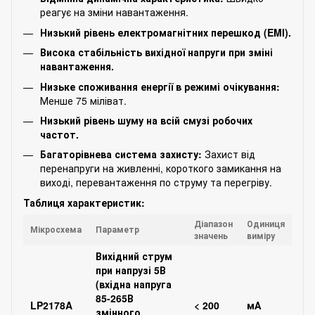
реагує на зміни навантаження.
Низький рівень електромагнітних перешкод (EMI).
Висока стабільність вихідної напруги при зміні
навантаження.
Низьке споживання енергії в режимі очікування:
Менше 75 міліват.
Низький рівень шуму на всій смузі робочих
частот.
Багаторівнева система захисту:
Захист від
перенапруги на живленні, короткого замикання на
виході, перевантаження по струму та перегріву.
Таблиця характеристик:
Діапазон
Одиниця
Мікросхема
Параметр
значень
виміру
Вихідний струм
при напрузі 5В
(вхідна напруга
85-265В
LP2178A
< 200
мА
змінного