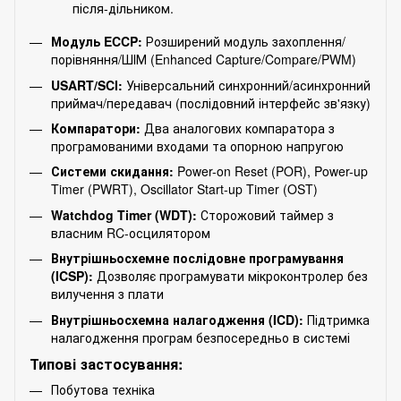
після-дільником.
Модуль ECCP:
Розширений модуль захоплення/
порівняння/ШІМ (Enhanced Capture/Compare/PWM)
USART/SCI:
Універсальний синхронний/асинхронний
приймач/передавач (послідовний інтерфейс зв'язку)
Компаратори:
Два аналогових компаратора з
програмованими входами та опорною напругою
Системи скидання:
Power-on Reset (POR), Power-up
Timer (PWRT), Oscillator Start-up Timer (OST)
Watchdog Timer (WDT):
Сторожовий таймер з
власним RC-осцилятором
Внутрішньосхемне послідовне програмування
(ICSP):
Дозволяє програмувати мікроконтролер без
вилучення з плати
Внутрішньосхемна налагодження (ICD):
Підтримка
налагодження програм безпосередньо в системі
Типові застосування:
Побутова техніка