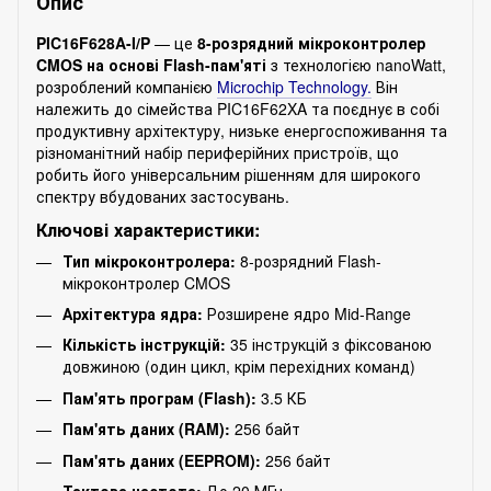
Опис
PIC16F628A-I/P
— це
8-розрядний мікроконтролер
CMOS на основі Flash-пам'яті
з технологією nanoWatt,
розроблений компанією
Microchip Technology.
Він
належить до сімейства PIC16F62XA та поєднує в собі
продуктивну архітектуру, низьке енергоспоживання та
різноманітний набір периферійних пристроїв, що
робить його універсальним рішенням для широкого
спектру вбудованих застосувань.
Ключові характеристики:
Тип мікроконтролера:
8-розрядний Flash-
мікроконтролер CMOS
Архітектура ядра:
Розширене ядро Mid-Range
Кількість інструкцій:
35 інструкцій з фіксованою
довжиною (один цикл, крім перехідних команд)
Пам'ять програм (Flash):
3.5 КБ
Пам'ять даних (RAM):
256 байт
Пам'ять даних (EEPROM):
256 байт
Тактова частота:
До 20 МГц