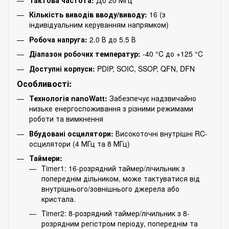
Кількість виводів вводу/виводу:
16 (з
індивідуальним керуванням напрямком)
Робоча напруга:
2.0 В до 5.5 В
Діапазон робочих температур:
-40 °C до +125 °C
Доступні корпуси:
PDIP, SOIC, SSOP, QFN, DFN
Особливості:
Технологія nanoWatt:
Забезпечує надзвичайно
низьке енергоспоживання з різними режимами
роботи та вимкнення
Вбудовані осцилятори:
Високоточні внутрішні RC-
осцилятори (4 МГц та 8 МГц)
Таймери:
Timer1: 16-розрядний таймер/лічильник з
попереднім дільником, може тактуватися від
внутрішнього/зовнішнього джерела або
кристала.
Timer2: 8-розрядний таймер/лічильник з 8-
розрядним регістром періоду, попереднім та