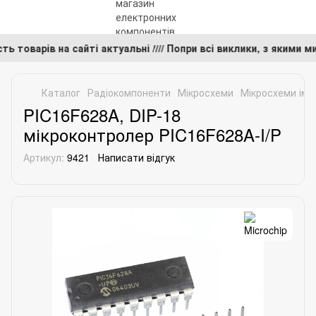
ість товарів на сайті актуальні //// Попри всі виклики, з яки
Каталог
Радіокомпоненти
Мікросхеми
Мікросхеми імп
PIC16F628A, DIP-18
мікроконтролер PIC16F628A-I/P
Артикул:
9421
Написати відгук