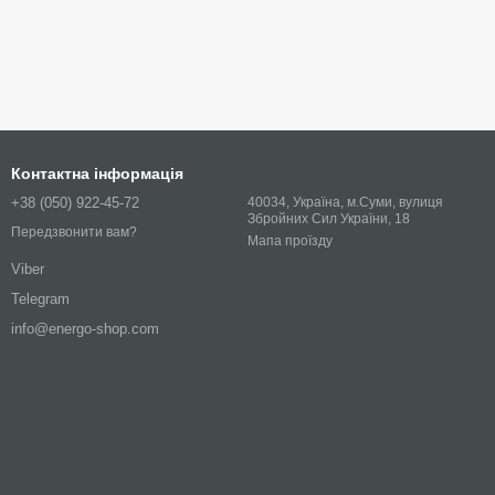
Контактна інформація
+38 (050) 922-45-72
40034, Україна, м.Суми, вулиця
Збройних Сил України, 18
Передзвонити вам?
Мапа проїзду
Viber
Telegram
info@energo-shop.com