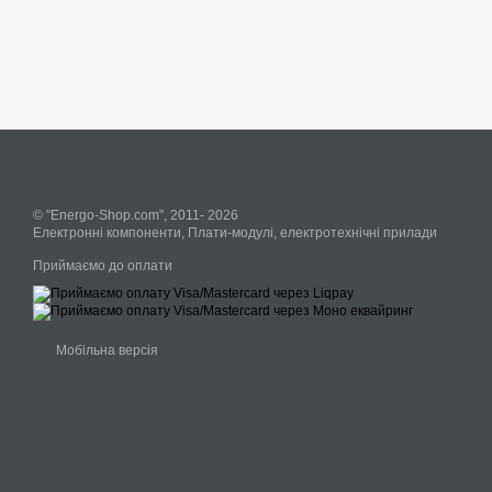
© "Energo-Shop.com", 2011- 2026
Електронні компоненти, Плати-модулі, електротехнічні прилади
Приймаємо до оплати
Мобільна версія