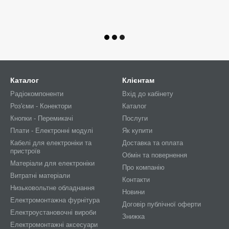
Каталог
Клієнтам
Радіокомпоненти
Вхід до кабінету
Роз'єми - Конектори
Каталог
Кнопки - Перемикачі
Послуги
Плати - Електронні модулі
Як купити
Кабелі для електроніки та
Доставка та оплата
пристроїв
Обмін та повернення
Матеріали для електроніки
Про компанію
Витратні матеріали
Контакти
Низьковольтне обладнання
Новини
Електромонтажна фурнітура
Договір публічної оферти
Електроустановочні вироби
Знижка
Електромонтажні аксесуари