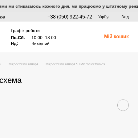
з якими ми стикаємось кожного дня, ми працюємо у штатному режи
+38 (050) 922-45-72
Укр
Рус
Вхід
жка
Графік роботи:
Мій кошик
Пн-Сб:
10:00–18:00
Нд:
Вихідний
и
Мікросхеми імпорт
Мікросхеми імпорт STMicroelectronics
осхема