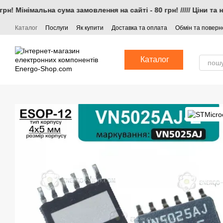
Перейти до основного контенту
! Мінімальна сума замовлення на сайті - 80 грн! ///// Ціни та 
Каталог
Послуги
Як купити
Доставка та оплата
Обмін та повер
Каталог