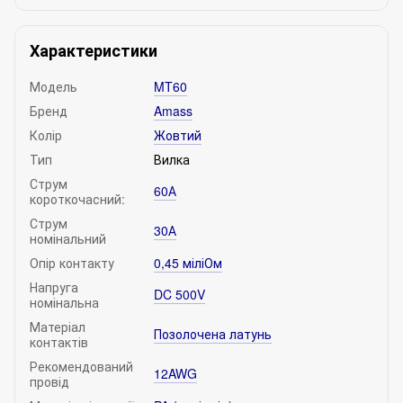
Характеристики
Модель
MT60
Бренд
Amass
Колір
Жовтий
Тип
Вилка
Струм
60А
короткочасний:
Струм
30А
номінальний
Опір контакту
0,45 міліОм
Напруга
DC 500V
номінальна
Матеріал
Позолочена латунь
контактів
Рекомендований
12AWG
провід