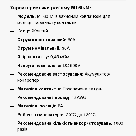
Характеристики роз'єму MT60-M:
Модель:
MT60-M із захисним ковпачком для
ізоляції та захисту контактів
Колір:
Жовтий
Струм короткочасний:
60А
Струм номінальний:
30А
Опір контакту:
0,45 мОм
Напруга номінальна:
DC 500V
Рекомендоване застосування:
Акумулятор/
контролер
Матеріал контактів:
Позолочена латунь
Рекомендований провід:
12AWG
Матеріал ізоляції:
PA
Робоча температура:
-20°C до 120°C
Рекомендована кількість використовувань:
1000
разів