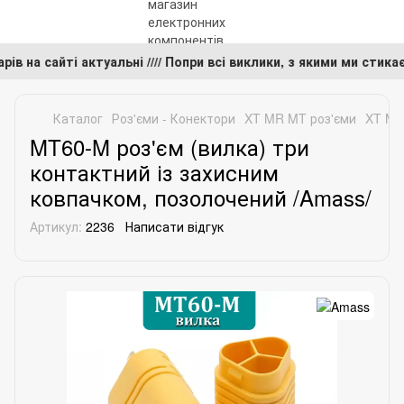
варів на сайті актуальні //// Попри всі виклики, з якими ми с
Каталог
Роз'єми - Конектори
XT MR MT роз'єми
XT MR
MT60-M роз'єм (вилка) три
контактний із захисним
ковпачком, позолочений /Amаss/
Артикул:
2236
Написати відгук