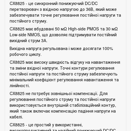
CX8825 - це синхронний понижуючий DC/DC
перетворювач з вхідною напругою до 36В, який може
забезпечувати точне регулювання постійної напруги та
постійного струму.
CX8825 має вбудовані 50 мΩ High-side PMOS та 30 мΩ
Low-side NMOS, що дозволяє підтримувати постійний
вихідний струм 3А.
Вихідна напруга регульована і може досягати 100%
робочого циклу.
CX8825 має високу швидкість відгуку на навантаження
та зміни вхідної напруги. Точні контури регулювання
постійної напруги та постійного струму забезпечують
мінімальний коефіцієнт регулювання навантаження та
лінійності.
CX8825 не потребує зовнішньої компенсації. Для
регулювання постійного струму та постійної напруги
використовується внутрішній стабілізаційний контур,
який також включає компенсацію падіння напруги на
кабелі.
CX8825 - це простий у використанні,
високопродуктивний та надійний понижуючий DC/DC