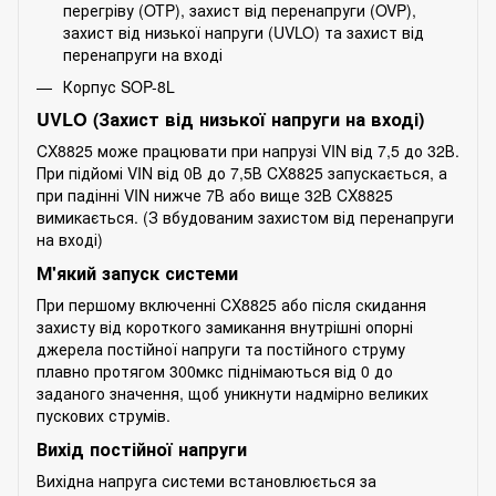
перегріву (OTP), захист від перенапруги (OVP),
захист від низької напруги (UVLO) та захист від
перенапруги на вході
Корпус SOP-8L
UVLO (Захист від низької напруги на вході)
CX8825 може працювати при напрузі VIN від 7,5 до 32В.
При підйомі VIN від 0В до 7,5В CX8825 запускається, а
при падінні VIN нижче 7В або вище 32В CX8825
вимикається. (З вбудованим захистом від перенапруги
на вході)
М'який запуск системи
При першому включенні CX8825 або після скидання
захисту від короткого замикання внутрішні опорні
джерела постійної напруги та постійного струму
плавно протягом 300мкс піднімаються від 0 до
заданого значення, щоб уникнути надмірно великих
пускових струмів.
Вихід постійної напруги
Вихідна напруга системи встановлюється за