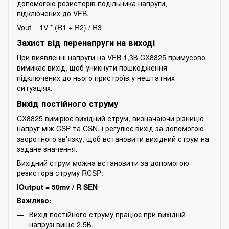
допомогою резисторів подільника напруги,
підключених до VFB.
Vout = 1V * (R1 + R2) / R3
Захист від перенапруги на виході
При виявленні напруги на VFB 1,3В CX8825 примусово
вимикає вихід, щоб уникнути пошкодження
підключених до нього пристроїв у нештатних
ситуаціях.
Вихід постійного струму
CX8825 вимірює вихідний струм, визначаючи різницю
напруг між CSP та CSN, і регулює вихід за допомогою
зворотного зв'язку, щоб встановити вихідний струм на
задане значення.
Вихідний струм можна встановити за допомогою
резистора струму RCSP:
IOutput = 50mv / R SEN
Важливо:
Вихід постійного струму працює при вихідній
напрузі вище 2,5В.