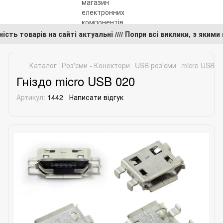
явність товарів на сайті актуальні //// Попри всі виклики, з 
Каталог
Роз'єми - Конектори
USB роз'єми
micro USB р
Гніздо micro USB 020
Артикул:
1442
Написати відгук