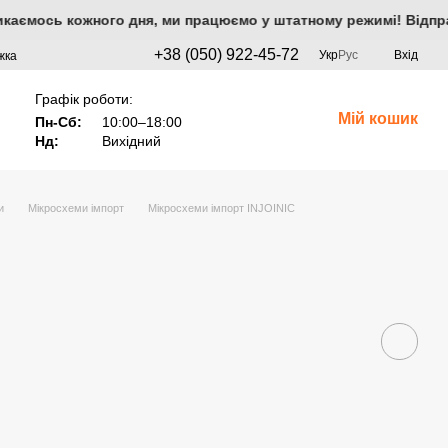
 стикаємось кожного дня, ми працюємо у штатному режимі! Відпра
+38 (050) 922-45-72
Укр
Рус
Вхід
жка
Графік роботи:
Мій кошик
Пн-Сб:
10:00–18:00
Нд:
Вихідний
и
Мікросхеми імпорт
Мікросхеми імпорт INJOINIC