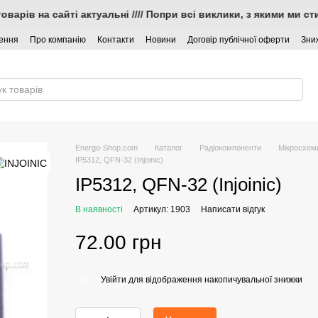
товарів на сайті актуальні //// Попри всі виклики, з якими ми
нення
Про компанію
Контакти
Новини
Договір публічної оферти
Зни
Energo-Shop.com
Каталог
Радіокомпоненти
Мікросхем
IP5312, QFN-32 (Injoinic)
IP5312, QFN-32 (Injoinic)
В наявності
Артикул: 1903
Написати відгук
72.00 грн
Увійти
для відображення накопичувальної знижки
%