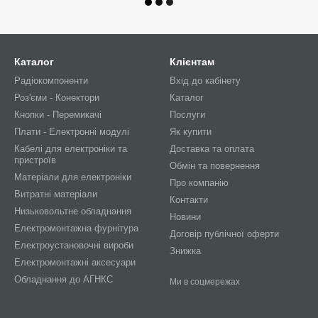
Каталог
Клієнтам
Радіокомпоненти
Вхід до кабінету
Роз'єми - Конектори
Каталог
Кнопки - Перемикачі
Послуги
Плати - Електронні модулі
Як купити
Кабелі для електроніки та
Доставка та оплата
пристроїв
Обмін та повернення
Матеріали для електроніки
Про компанію
Витратні матеріали
Контакти
Низьковольтне обладнання
Новини
Електромонтажна фурнітура
Договір публічної оферти
Електроустановочні вироби
Знижка
Електромонтажні аксесуари
Обладнання до АГНКС
Ми в соцмережах