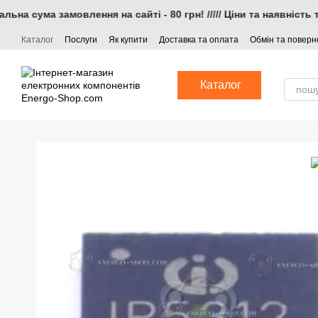
Перейти до основного контенту
на сума замовлення на сайті - 80 грн! ///// Ціни та наявність 
Каталог
Послуги
Як купити
Доставка та оплата
Обмін та повер
Каталог