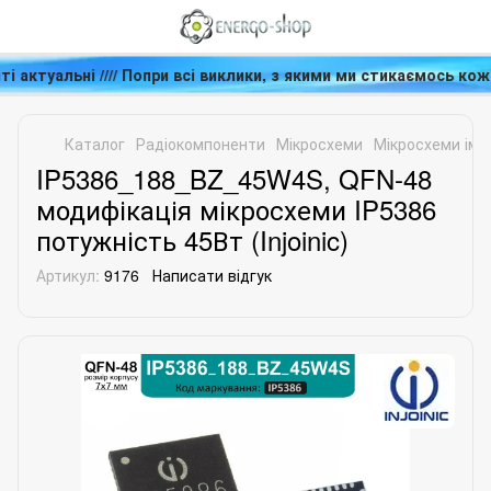
ті актуальні //// Попри всі виклики, з якими ми стикаємось ко
Каталог
Радіокомпоненти
Мікросхеми
Мікросхеми імп
IP5386_188_BZ_45W4S, QFN-48
модифікація мікросхеми IP5386
потужність 45Вт (Injoinic)
Артикул:
9176
Написати відгук