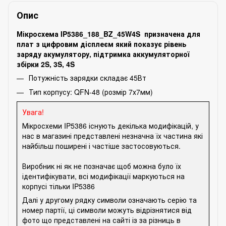
Опис
Мікросхема IP5386_188_BZ_45W4S призначена для
плат з цифровим дісплеєм який показує рівень
заряду акумулятору, підтримка аккумуляторної
збірки 2S, 3S, 4S
Потужність зарядки складає 45Вт
Тип корпусу: QFN-48 (розмір 7х7мм)
Увага!
Мікросхеми IP5386 існують декілька модифікацій, у
нас в магазині представлені незначна їх частина які
найбільш поширені і частіше застосовуються.
Виробник ні як не позначає щоб можна було їх
ідентифікувати, всі модифікації маркуються на
корпусі тільки IP5386
Далі у другому рядку символи означають серію та
номер партії, ці символи можуть відрізнятися від
фото що представлені на сайті із за різниць в