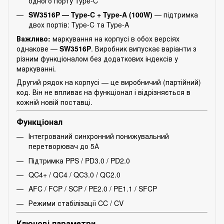
одного порту Type-C
SW3516P — Type-C + Type-A (100W)
— підтримка
двох портів: Type-C та Type-A
Важливо:
маркування на корпусі в обох версіях
однакове —
SW3516P
. Виробник випускає варіанти з
різним функціоналом без додаткових індексів у
маркуванні.
Другий рядок на корпусі — це виробничий (партійний)
код. Він не впливає на функціонал і відрізняється в
кожній новій поставці.
Функціонал
Інтегрований синхронний понижувальний
перетворювач до 5А
Підтримка PPS / PD3.0 / PD2.0
QC4+ / QC4 / QC3.0 / QC2.0
AFC / FCP / SCP / PE2.0 / PE1.1 / SFCP
Режими стабілізації CC / CV
Ключові параметри