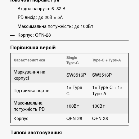
Вхідна напруга: 6–32 В
PD вихід: до 20В × 5А
Максимальна потужність: до 100Вт
Корпус: QFN-28
Порівняння версій
Single
Характеристика
Type-C + Type-A
Type-C
Маркування на
SW3516P
SW3516P
корпусі
1× Type-
1× Type-C + 1×
Підтримка портів
C
Type-A
Максимальна
100Вт
100Вт
потужність PD
Корпус
QFN-28
QFN-28
Типові застосування