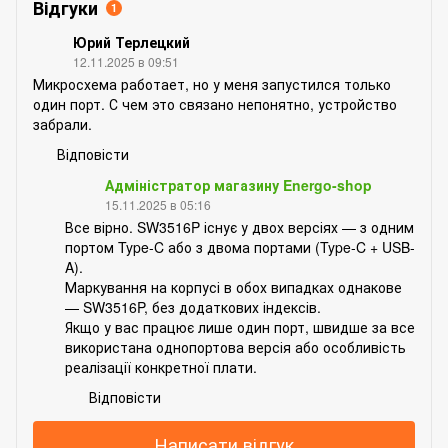
Відгуки
1
Юрий Терлецкий
12.11.2025 в 09:51
Микросхема работает, но у меня запустился только
один порт. С чем это связано непонятно, устройство
забрали.
Відповісти
Адміністратор магазину Energo-shop
15.11.2025 в 05:16
Все вірно. SW3516P існує у двох версіях — з одним
портом Type-C або з двома портами (Type-C + USB-
A).
Маркування на корпусі в обох випадках однакове
— SW3516P, без додаткових індексів.
Якщо у вас працює лише один порт, швидше за все
використана однопортова версія або особливість
реалізації конкретної плати.
Відповісти
Написати відгук