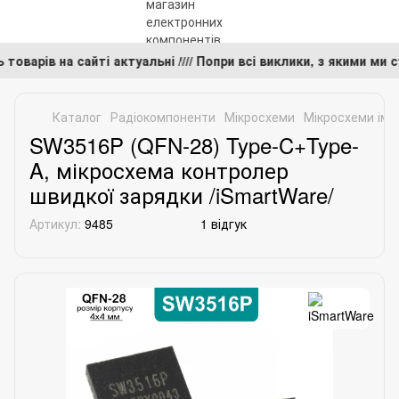
ть товарів на сайті актуальні //// Попри всі виклики, з якими
Каталог
Радіокомпоненти
Мікросхеми
Мікросхеми імп
SW3516P (QFN-28) Type-C+Type-
A, мікросхема контролер
швидкої зарядки /iSmartWare/
Артикул:
9485
1 відгук