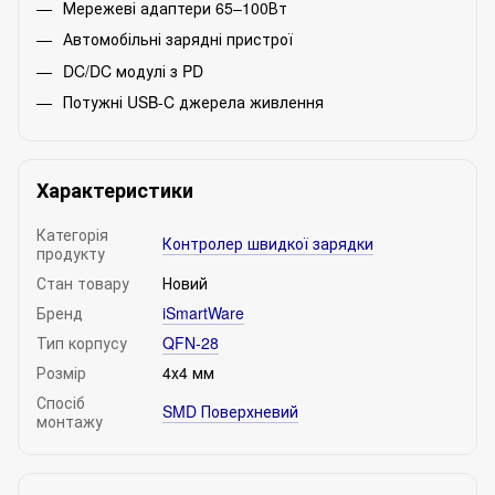
Мережеві адаптери 65–100Вт
Автомобільні зарядні пристрої
DC/DC модулі з PD
Потужні USB-C джерела живлення
Характеристики
Категорія
Контролер швидкої зарядки
продукту
Стан товару
Новий
Бренд
iSmartWare
Тип корпусу
QFN-28
Розмір
4х4 мм
Спосіб
SMD Поверхневий
монтажу