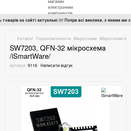
ь товарів на сайті актуальні //// Попри всі виклики, з якими 
Каталог
Радіокомпоненти
Мікросхеми
Мікросхеми імп
SW7203, QFN-32 мікросхема
/iSmartWare/
Артикул:
9116
Написати відгук