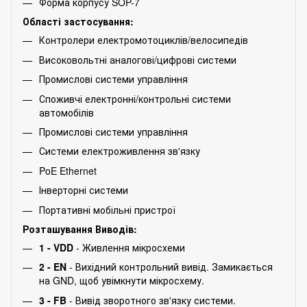
Форма корпусу SOP-7
Області застосування:
Контролери електромотоциклів/велосипедів
Високовольтні аналогові/цифрові системи
Промислові системи управління
Споживчі електронні/контрольні системи
автомобілів
Промислові системи управління
Системи електроживлення зв'язку
PoE Ethernet
Інверторні системи
Портативні мобільні пристрої
Розташування Виводів:
1 - VDD
- Живлення мікросхеми
2 - EN
- Вихідний контрольний вивід. Замикається
на GND, щоб увімкнути мікросхему.
3 - FB
- Вивід зворотного зв'язку системи.