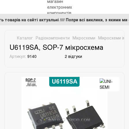
ть товарів на сайті актуальні //// Попри всі виклики, з якими
Каталог
Радіокомпоненти
Мікросхеми
Мікросхеми імп
U6119SA, SOP-7 мікросхема
Артикул:
9140
2 відгуки