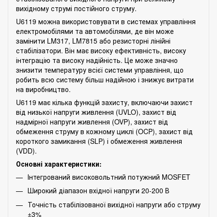
вихідному струмі постійного струму.
U6119 можна використовувати в системах управління
електромобілями та автомобілями, де він може
замінити LM317, LM7815 або резисторні лінійні
стабілізатори. Він має високу ефективність, високу
інтеграцію та високу надійність. Це може значно
знизити температуру всієї системи управління, що
робить всю систему більш надійною і знижує витрати
на виробництво.
U6119 має кілька функцій захисту, включаючи захист
від низької напруги живлення (UVLO), захист від
надмірної напруги живлення (OVP), захист від
обмеження струму в кожному циклі (OCP), захист від
короткого замикання (SLP) і обмеження живлення
(VDD).
Основні характеристики:
Інтегрований високовольтний потужний MOSFET
Широкий діапазон вхідної напруги 20-200 В
Точність стабілізованої вихідної напруги або струму
±3%