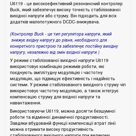
U6119 - це високоефективний резонансний контролер
Buck, який забезпечує високу точність стабілізованої
вихідної напруги або струму. Він підходить для всіх
додатків малопотужного DCDC-знижувача.
(Контролер Buck - це тип регулятора напруги, який
знижує вхідну напругу до рівня, необхідного для
конкретного пристрою та забезпечує постійну вихідну
напругу, незалежно від змін вхідної напруги )
У режимі стабілізованої вихідної напруги U6119
використовує комбінацію режимів роботи, які
поєднують амплітудну модуляцію і частотну
модуляцію, що підвищує ефективність і надійність
системи. У режимі стабілізованого вихідного струму чіп
використовує частотну модуляцію, а також інтегрує
компенсацію струму для вхідної напруги та
навантаження.
Використовуючи U6119, можна досягти безшумної
роботи та відмінної динамічної продуктивності.
Завдяки вбудованій функції компенсації втрат лінії
можна отримати високу продуктивність
стабілізованого вихідного напруги при великому