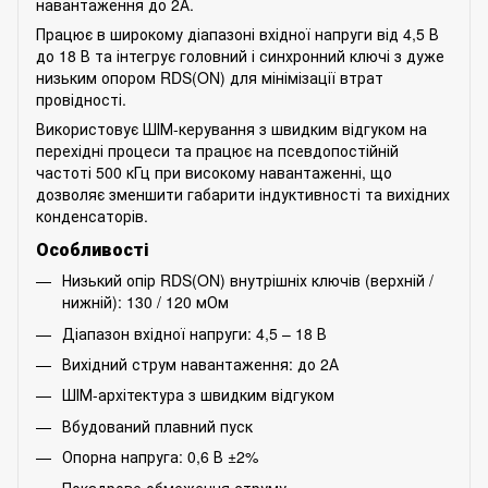
навантаження до 2А.
Працює в широкому діапазоні вхідної напруги від 4,5 В
до 18 В та інтегрує головний і синхронний ключі з дуже
низьким опором RDS(ON) для мінімізації втрат
провідності.
Використовує ШІМ-керування з швидким відгуком на
перехідні процеси та працює на псевдопостійній
частоті 500 кГц при високому навантаженні, що
дозволяє зменшити габарити індуктивності та вихідних
конденсаторів.
Особливості
Низький опір RDS(ON) внутрішніх ключів (верхній /
нижній): 130 / 120 мОм
Діапазон вхідної напруги: 4,5 – 18 В
Вихідний струм навантаження: до 2А
ШІМ-архітектура з швидким відгуком
Вбудований плавний пуск
Опорна напруга: 0,6 В ±2%
Покадрове обмеження струму