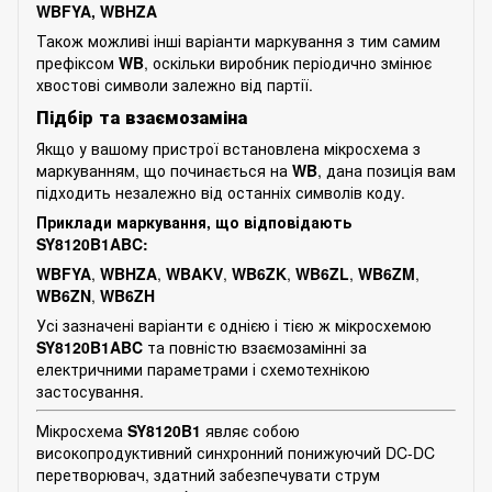
WBFYA, WBHZA
Також можливі інші варіанти маркування з тим самим
префіксом
WB
, оскільки виробник періодично змінює
хвостові символи залежно від партії.
Підбір та взаємозаміна
Якщо у вашому пристрої встановлена мікросхема з
маркуванням, що починається на
WB
, дана позиція вам
підходить незалежно від останніх символів коду.
Приклади маркування, що відповідають
SY8120B1ABC:
WBFYA
,
WBHZA
,
WBAKV
,
WB6ZK
,
WB6ZL
,
WB6ZM
,
WB6ZN
,
WB6ZH
Усі зазначені варіанти є однією і тією ж мікросхемою
SY8120B1ABC
та повністю взаємозамінні за
електричними параметрами і схемотехнікою
застосування.
Мікросхема
SY8120B1
являє собою
високопродуктивний синхронний понижуючий DC-DC
перетворювач, здатний забезпечувати струм