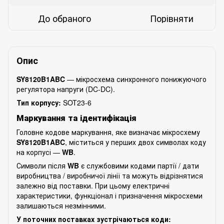
До обраного
Порівняти
Опис
SY8120B1ABC
— мікросхема синхронного понижуючого
регулятора напруги (DC-DC).
Тип корпусу:
SOT23-6
Маркування та ідентифікація
Головне кодове маркування, яке визначає мікросхему
SY8120B1ABC
, міститься у перших двох символах коду
на корпусі —
WB
.
Символи після
WB
є службовими кодами партії / дати
виробництва / виробничої лінії та можуть відрізнятися
залежно від поставки. При цьому електричні
характеристики, функціонал і призначення мікросхеми
залишаються незмінними.
У поточних поставках зустрічаються коди: